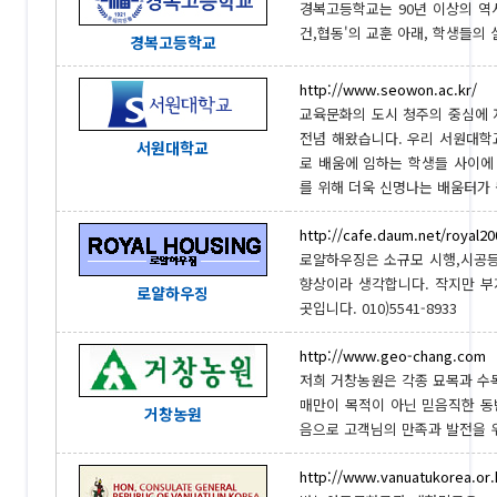
경복고등학교는 90년 이상의 역
건,협동'의 교훈 아래, 학생들의 
경복고등학교
http://www.seowon.ac.kr/
교육문화의 도시 청주의 중심에 자
전념 해왔습니다. 우리 서원대학
서원대학교
로 배움에 임하는 학생들 사이에
를 위해 더욱 신명나는 배움터가 될
http://cafe.daum.net/royal20
로얄하우징은 소규모 시행,시공등
향상이라 생각합니다. 작지만 부
로얄하우징
곳입니다. 010)5541-8933
http://www.geo-chang.com
저희 거창농원은 각종 묘목과 수
매만이 목적이 아닌 믿음직한 
거창농원
음으로 고객님의 만족과 발전을 위하
http://www.vanuatukorea.or.