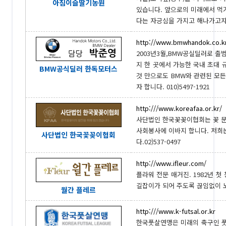
아침이슬딸기농원
있습니다. 앞으로의 미래에서 먹
다는 자긍심을 가지고 해나가고자 합니
http://www.bmwhandok.co.k
2003년3월,BMW공실딜러로 출
지 한 곳에서 가능한 국내 초대 규
BMW공식딜러 한독모터스
것 만으로도 BMW와 관련된 모
자 합니다. 010)5497-1921
http:///www.koreafaa.or.kr/
사단법인 한국꽃꽂이협회는 꽃 문
사회봉사에 이바지 합니다. 저희
사단법인 한국꽃꽂이협회
다.02)537-0497
http://www.ifleur.com/
플라워 전문 매거진. 1982년 
길잡이가 되어 주도록 끊임없이 노력
월간 플레르
http:///www.k-futsal.or.kr
한국풋살연맹은 미래의 축구인 풋