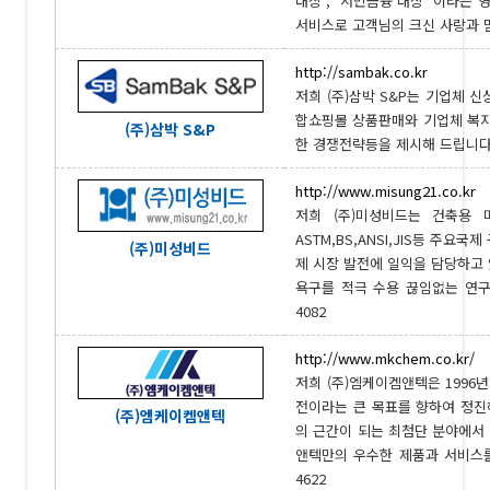
대상’, ‘서민금융 대상’ 이라는
서비스로 고객님의 크신 사랑과 믿
http://sambak.co.kr
저희 (주)삼박 S&P는 기업체 
합쇼핑몰 상품판매와 기업체 복지
(주)삼박 S&P
한 경쟁전략등을 제시해 드립니다. 0
http://www.misung21.co.kr
저희 (주)미성비드는 건축용
ASTM,BS,ANSI,JIS등 
(주)미성비드
제 시장 발전에 일익을 담당하고
욕구를 적극 수용 끊임없는 연구개
4082
http://www.mkchem.co.kr/
저희 (주)엠케이켐앤텍은 1996
전이라는 큰 목표를 향하여 정진
(주)엠케이켐앤텍
의 근간이 되는 최첨단 분야에서
앤텍만의 우수한 제품과 서비스를 
4622