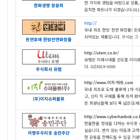
한 가치와 경험을 바탕으로 상품,
한화생명 장윤희
음직한 파트너가 되겠습니다.011-7
http://
국내 최초 한방 천연 화장품! 
되어있는 제품입니다. 쓰시는 그 순
핀연후애 한방천연화장품
http://utem.co.kr/
유템은 미래시대를 선도할 리더로
다. 02)3019-0300
주식회사 유템
http://www.이지-마트.com
국내 최초로 도매 물류에 1차 식
고, 산지 직 구매를 통해 최저 
(주)이지슈퍼물류
든 회원님들께 보다 폭 넓은(도매가
http://www.cyberhanbok.co.
한올한올 정성을 다하는 우리옷
싶습니다. 변치 않는 마음과 고
이명주우리옷 송민주단
한 감동을 전해드릴 수 있길 기원합니