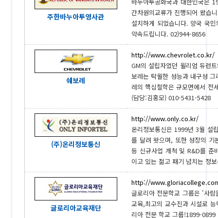
바누아투공화국과 대한민국은 19
간차원의교류가 진행되어 왔습니다.
주한바누아투영사관
설치하게 되었습니다. 양국 국민
약속드립니다. 02)944-8656
http://www.chevrolet.co.kr/
GM의 설립자였던 윌리엄 듀런트와
보레는 탁월한 성능과 내구성 그
쉐보레
레의 핵심철학은 규모면에서 전세
(담당:김홍모) 010-5431-5428
http://www.only.co.kr/
온리정보통신은 1999년 3월 설
를 달려 왓으며, 또한 성장의 기
(주)온리정보통신
등 신규사업 개척 및 R&D를 
이고 있는 젊고 패기 넘치는 정보통신
http://www.gloriacollege.co
글로리아 전문학교 그룹은 '사람
교육,최고의 교수진과 시설로 능
글로리아교육재단
리아 전문 학교 그룹!1899-0899