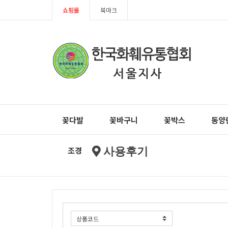
쇼핑몰
북마크
꽃다발
꽃바구니
꽃박스
동양
조경
사용후기