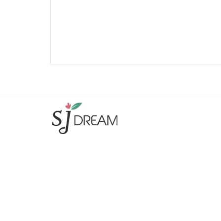
주식회사 에스제이드림
|
대표 : 권병철
사업자등록번호 : 463-86-00995
|
통신판매신고번호 : 제2023-
고양일산동-2897호
주소 : 10422 경기 고양시 일산동구 중앙로 1129 제서관동 2층
2908호
|
E-mail :
bckwon64@naver.com
T. 02-3661-8933
|
F. 02-6455-8934
SJ드림
회사소개
제휴업체
이용약관
개인정보처리방침
이메