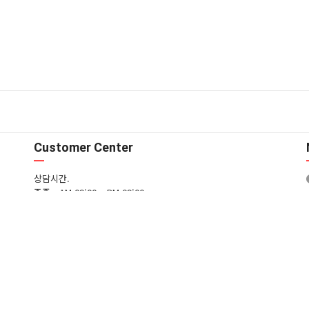
Customer Center
상담시간.
주중 - AM 09:00 ~ PM 09:00
주말 - AM 09:00 ~ PM 09:00
T. 02-3661-8933 / M. 010-5309-9042
입금은행.
국민은행 605701-01-426104 (주)에스제이드림
FAQ
1:1문의
일무단수집거부
모바일버전