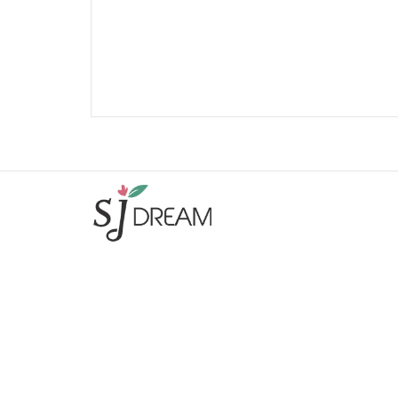
주식회사 에스제이드림
|
대표 : 권병철
사업자등록번호 : 463-86-00995
|
통신판매신고번호 : 제2023-
고양일산동-2897호
주소 : 10422 경기 고양시 일산동구 중앙로 1129 제서관동 2층
2908호
|
E-mail :
bckwon64@naver.com
T. 02-3661-8933
|
F. 02-6455-8934
SJ드림
회사소개
제휴업체
이용약관
개인정보처리방침
이메