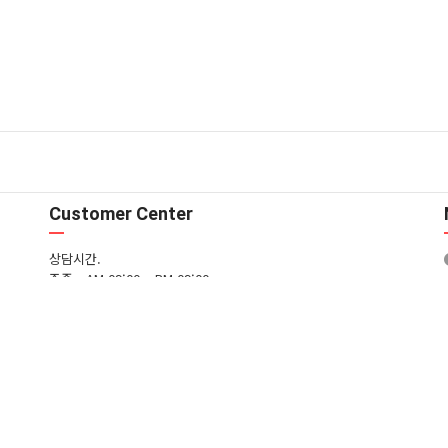
Customer Center
상담시간.
주중 - AM 09:00 ~ PM 09:00
주말 - AM 09:00 ~ PM 09:00
T. 02-3661-8933 / M. 010-5309-9042
입금은행.
국민은행 605701-01-426104 (주)에스제이드림
FAQ
1:1문의
일무단수집거부
모바일버전