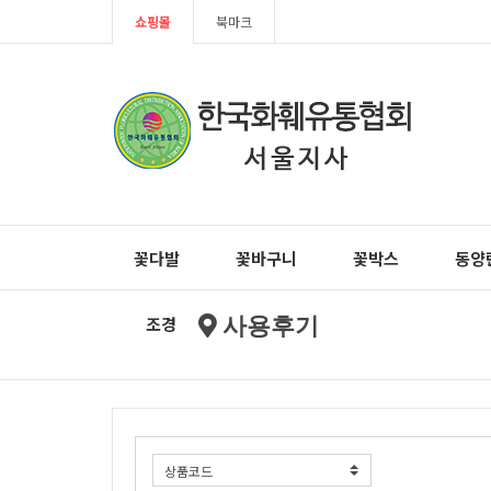
쇼핑몰
북마크
꽃다발
꽃바구니
꽃박스
동양
조경
사용후기