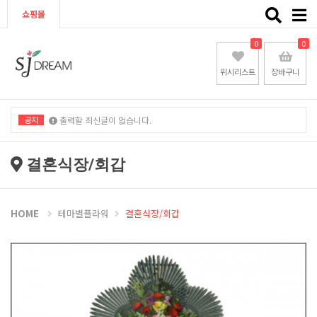
Toggle
쇼핑몰
naviga
0
0
위시리스트
장바구니
공지
출력할 최신글이 없습니다.
출력할 최신글이 없습니다.
결혼식장/회갑
HOME
테마별플라워
결혼식장/회갑