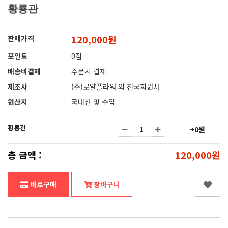
황룡관
120,000원
판매가격
포인트
0점
배송비결제
주문시 결제
제조사
(주)로얄플라워 외 전국회원사
원산지
국내산 및 수입
황룡관
+0원
총 금액 :
120,000원
바로구매
장바구니