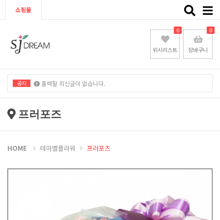
Toggle
쇼핑몰
naviga
0
0
위시리스트
장바구니
공지
출력할 최신글이 없습니다.
출력할 최신글이 없습니다.
프러포즈
HOME
테마별플라워
프러포즈