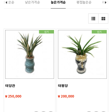
판매많은순
낮은가격순
높은가격순
평점높은순
후기많
인기
인기
태양관
태평양
₩ 250,000
₩ 200,000