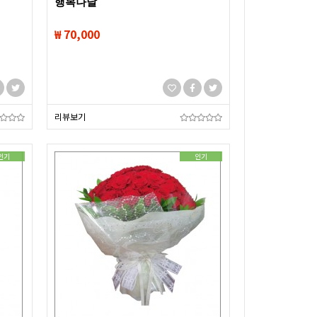
행복나날
₩ 70,000
리뷰보기
인기
인기