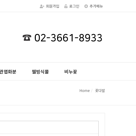
회원가입
로그인
추가메뉴
관엽화분
웰빙식물
비누꽃
Home
꽃다발