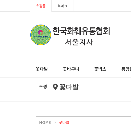
쇼핑몰
북마크
꽃다발
꽃바구니
꽃박스
동양
조경
꽃다발
HOME
꽃다발